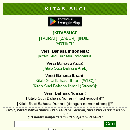
K I T A B S U C I
[KITABSUCI]
[TAURAT]
[ZABUR]
[INJIL]
[ARTIKEL]
Versi Bahasa Indonesia:
[Kitab Suci Bahasa Indonesia]
Versi Bahasa Arab:
[Kitab Suci Bahasa Arab]
Versi Bahasa Ibrani:
[Kitab Suci Bahasa Ibrani (WLC)]
*
[Kitab Suci Bahasa Ibrani (Strong)]
*
Versi Bahasa Yunani:
[Kitab Suci Bahasa Yunani (Tischendorf)]**
[Kitab Suci Bahasa Yunani (dengan nomor strong)]**
Ket: (*) berarti hanya dalam Kitab Taurat & Sejarah, dan Kitab Zabur & Nabi-
nabi
(**) berarti hanya dalam Kitab Injil & Surat-surat