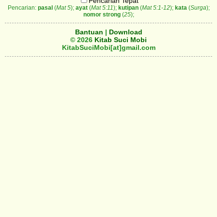
Pencarian Tepat
Pencarian:
pasal
(
Mat 5
);
ayat
(
Mat 5:11
);
kutipan
(
Mat 5:1-12
);
kata
(
Surga
);
nomor strong
(
25
);
Bantuan
|
Download
© 2026
Kitab Suci Mobi
KitabSuciMobi[at]gmail.com