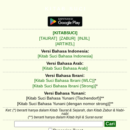
K I T A B S U C I
[KITABSUCI]
[TAURAT]
[ZABUR]
[INJIL]
[ARTIKEL]
Versi Bahasa Indonesia:
[Kitab Suci Bahasa Indonesia]
Versi Bahasa Arab:
[Kitab Suci Bahasa Arab]
Versi Bahasa Ibrani:
[Kitab Suci Bahasa Ibrani (WLC)]
*
[Kitab Suci Bahasa Ibrani (Strong)]
*
Versi Bahasa Yunani:
[Kitab Suci Bahasa Yunani (Tischendorf)]**
[Kitab Suci Bahasa Yunani (dengan nomor strong)]**
Ket: (*) berarti hanya dalam Kitab Taurat & Sejarah, dan Kitab Zabur & Nabi-
nabi
(**) berarti hanya dalam Kitab Injil & Surat-surat