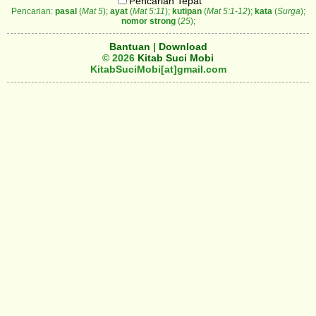
Pencarian Tepat
Pencarian:
pasal
(
Mat 5
);
ayat
(
Mat 5:11
);
kutipan
(
Mat 5:1-12
);
kata
(
Surga
);
nomor strong
(
25
);
Bantuan
|
Download
© 2026
Kitab Suci Mobi
KitabSuciMobi[at]gmail.com