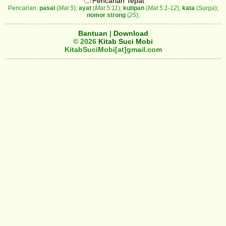
Pencarian Tepat
Pencarian:
pasal
(
Mat 5
);
ayat
(
Mat 5:11
);
kutipan
(
Mat 5:1-12
);
kata
(
Surga
);
nomor strong
(
25
);
Bantuan
|
Download
© 2026
Kitab Suci Mobi
KitabSuciMobi[at]gmail.com