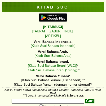
K I T A B S U C I
[KITABSUCI]
[TAURAT]
[ZABUR]
[INJIL]
[ARTIKEL]
Versi Bahasa Indonesia:
[Kitab Suci Bahasa Indonesia]
Versi Bahasa Arab:
[Kitab Suci Bahasa Arab]
Versi Bahasa Ibrani:
[Kitab Suci Bahasa Ibrani (WLC)]
*
[Kitab Suci Bahasa Ibrani (Strong)]
*
Versi Bahasa Yunani:
[Kitab Suci Bahasa Yunani (Tischendorf)]**
[Kitab Suci Bahasa Yunani (dengan nomor strong)]**
Ket: (*) berarti hanya dalam Kitab Taurat & Sejarah, dan Kitab Zabur & Nabi-
nabi
(**) berarti hanya dalam Kitab Injil & Surat-surat