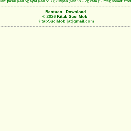
ian:
pasal
(
Mat 5
);
ayat
(
Mat 5:11
);
kutipan
(
Mat 5:1-12
);
kata
(
Surga
);
nomor stro
Bantuan
|
Download
© 2026
Kitab Suci Mobi
KitabSuciMobi[at]gmail.com