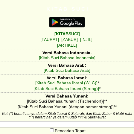
K I T A B S U C I
[KITABSUCI]
[TAURAT]
[ZABUR]
[INJIL]
[ARTIKEL]
Versi Bahasa Indonesia:
[Kitab Suci Bahasa Indonesia]
Versi Bahasa Arab:
[Kitab Suci Bahasa Arab]
Versi Bahasa Ibrani:
[Kitab Suci Bahasa Ibrani (WLC)]
*
[Kitab Suci Bahasa Ibrani (Strong)]
*
Versi Bahasa Yunani:
[Kitab Suci Bahasa Yunani (Tischendorf)]**
[Kitab Suci Bahasa Yunani (dengan nomor strong)]**
Ket: (*) berarti hanya dalam Kitab Taurat & Sejarah, dan Kitab Zabur & Nabi-nabi
(**) berarti hanya dalam Kitab Injil & Surat-surat
Pencarian Tepat