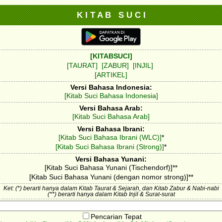
K I T A B S U C I
[KITABSUCI]
[TAURAT]
[ZABUR]
[INJIL]
[ARTIKEL]
Versi Bahasa Indonesia:
[Kitab Suci Bahasa Indonesia]
Versi Bahasa Arab:
[Kitab Suci Bahasa Arab]
Versi Bahasa Ibrani:
[Kitab Suci Bahasa Ibrani (WLC)]
*
[Kitab Suci Bahasa Ibrani (Strong)]
*
Versi Bahasa Yunani:
[Kitab Suci Bahasa Yunani (Tischendorf)]**
[Kitab Suci Bahasa Yunani (dengan nomor strong)]**
Ket: (*) berarti hanya dalam Kitab Taurat & Sejarah, dan Kitab Zabur & Nabi-nabi
(**) berarti hanya dalam Kitab Injil & Surat-surat
Pencarian Tepat