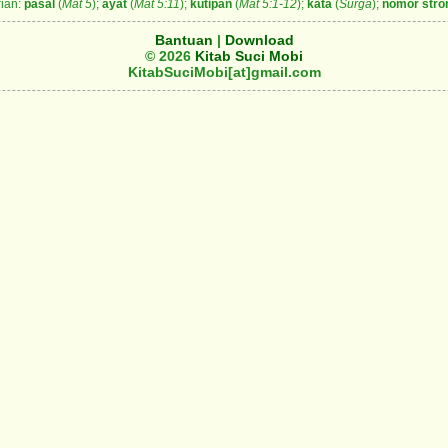
ian:
pasal
(
Mat 5
);
ayat
(
Mat 5:11
);
kutipan
(
Mat 5:1-12
);
kata
(
Surga
);
nomor stro
Bantuan
|
Download
© 2026
Kitab Suci Mobi
KitabSuciMobi[at]gmail.com