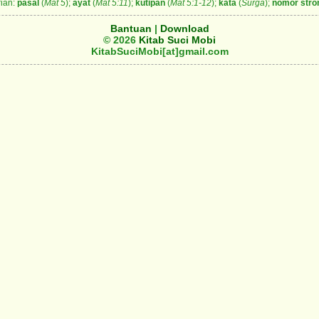
ian:
pasal
(
Mat 5
);
ayat
(
Mat 5:11
);
kutipan
(
Mat 5:1-12
);
kata
(
Surga
);
nomor stro
Bantuan
|
Download
© 2026
Kitab Suci Mobi
KitabSuciMobi[at]gmail.com