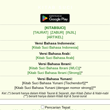
K I T A B S U C I
[KITABSUCI]
[TAURAT]
[ZABUR]
[INJIL]
[ARTIKEL]
Versi Bahasa Indonesia:
[Kitab Suci Bahasa Indonesia]
Versi Bahasa Arab:
[Kitab Suci Bahasa Arab]
Versi Bahasa Ibrani:
[Kitab Suci Bahasa Ibrani (WLC)]
*
[Kitab Suci Bahasa Ibrani (Strong)]
*
Versi Bahasa Yunani:
[Kitab Suci Bahasa Yunani (Tischendorf)]**
[Kitab Suci Bahasa Yunani (dengan nomor strong)]**
Ket: (*) berarti hanya dalam Kitab Taurat & Sejarah, dan Kitab Zabur & Nabi-nabi
(**) berarti hanya dalam Kitab Injil & Surat-surat
Pencarian Tepat