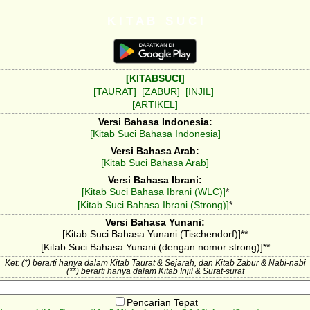
K I T A B S U C I
[KITABSUCI]
[TAURAT]
[ZABUR]
[INJIL]
[ARTIKEL]
Versi Bahasa Indonesia:
[Kitab Suci Bahasa Indonesia]
Versi Bahasa Arab:
[Kitab Suci Bahasa Arab]
Versi Bahasa Ibrani:
[Kitab Suci Bahasa Ibrani (WLC)]
*
[Kitab Suci Bahasa Ibrani (Strong)]
*
Versi Bahasa Yunani:
[Kitab Suci Bahasa Yunani (Tischendorf)]**
[Kitab Suci Bahasa Yunani (dengan nomor strong)]**
Ket: (*) berarti hanya dalam Kitab Taurat & Sejarah, dan Kitab Zabur & Nabi-nabi
(**) berarti hanya dalam Kitab Injil & Surat-surat
Pencarian Tepat