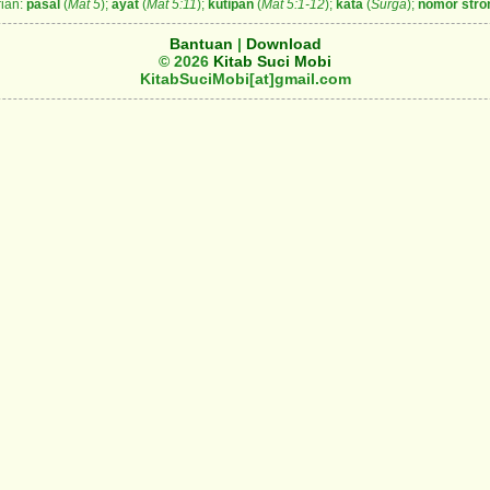
ian:
pasal
(
Mat 5
);
ayat
(
Mat 5:11
);
kutipan
(
Mat 5:1-12
);
kata
(
Surga
);
nomor stro
Bantuan
|
Download
© 2026
Kitab Suci Mobi
KitabSuciMobi[at]gmail.com