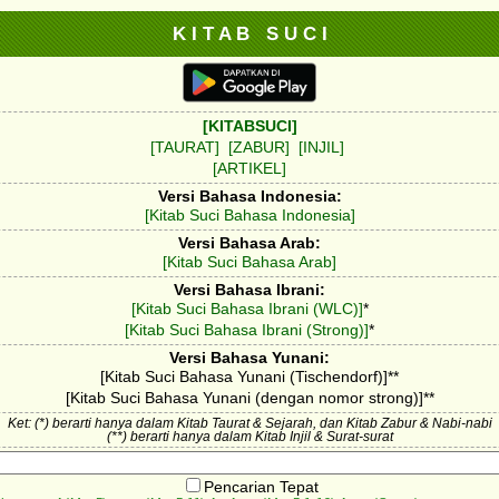
K I T A B S U C I
[KITABSUCI]
[TAURAT]
[ZABUR]
[INJIL]
[ARTIKEL]
Versi Bahasa Indonesia:
[Kitab Suci Bahasa Indonesia]
Versi Bahasa Arab:
[Kitab Suci Bahasa Arab]
Versi Bahasa Ibrani:
[Kitab Suci Bahasa Ibrani (WLC)]
*
[Kitab Suci Bahasa Ibrani (Strong)]
*
Versi Bahasa Yunani:
[Kitab Suci Bahasa Yunani (Tischendorf)]**
[Kitab Suci Bahasa Yunani (dengan nomor strong)]**
Ket: (*) berarti hanya dalam Kitab Taurat & Sejarah, dan Kitab Zabur & Nabi-nabi
(**) berarti hanya dalam Kitab Injil & Surat-surat
Pencarian Tepat