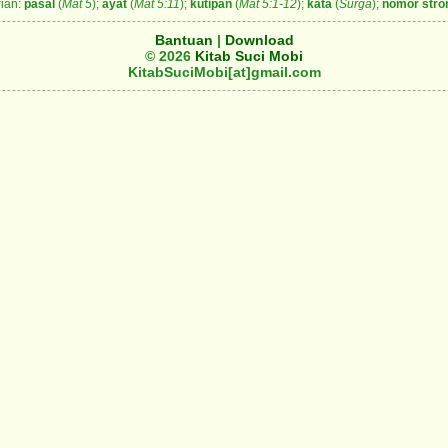
ian:
pasal
(
Mat 5
);
ayat
(
Mat 5:11
);
kutipan
(
Mat 5:1-12
);
kata
(
Surga
);
nomor stro
Bantuan
|
Download
© 2026
Kitab Suci Mobi
KitabSuciMobi[at]gmail.com