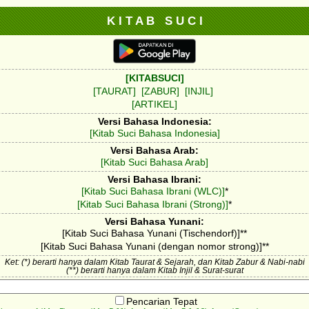
K I T A B S U C I
[KITABSUCI]
[TAURAT]
[ZABUR]
[INJIL]
[ARTIKEL]
Versi Bahasa Indonesia:
[Kitab Suci Bahasa Indonesia]
Versi Bahasa Arab:
[Kitab Suci Bahasa Arab]
Versi Bahasa Ibrani:
[Kitab Suci Bahasa Ibrani (WLC)]
*
[Kitab Suci Bahasa Ibrani (Strong)]
*
Versi Bahasa Yunani:
[Kitab Suci Bahasa Yunani (Tischendorf)]**
[Kitab Suci Bahasa Yunani (dengan nomor strong)]**
Ket: (*) berarti hanya dalam Kitab Taurat & Sejarah, dan Kitab Zabur & Nabi-nabi
(**) berarti hanya dalam Kitab Injil & Surat-surat
Pencarian Tepat