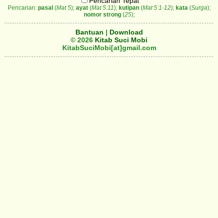
Pencarian Tepat
Pencarian:
pasal
(
Mat 5
);
ayat
(
Mat 5:11
);
kutipan
(
Mat 5:1-12
);
kata
(
Surga
);
nomor strong
(
25
);
Bantuan
|
Download
© 2026
Kitab Suci Mobi
KitabSuciMobi[at]gmail.com