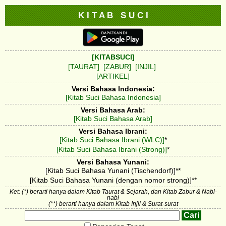
K I T A B S U C I
[KITABSUCI]
[TAURAT]
[ZABUR]
[INJIL]
[ARTIKEL]
Versi Bahasa Indonesia:
[Kitab Suci Bahasa Indonesia]
Versi Bahasa Arab:
[Kitab Suci Bahasa Arab]
Versi Bahasa Ibrani:
[Kitab Suci Bahasa Ibrani (WLC)]
*
[Kitab Suci Bahasa Ibrani (Strong)]
*
Versi Bahasa Yunani:
[Kitab Suci Bahasa Yunani (Tischendorf)]**
[Kitab Suci Bahasa Yunani (dengan nomor strong)]**
Ket: (*) berarti hanya dalam Kitab Taurat & Sejarah, dan Kitab Zabur & Nabi-
nabi
(**) berarti hanya dalam Kitab Injil & Surat-surat