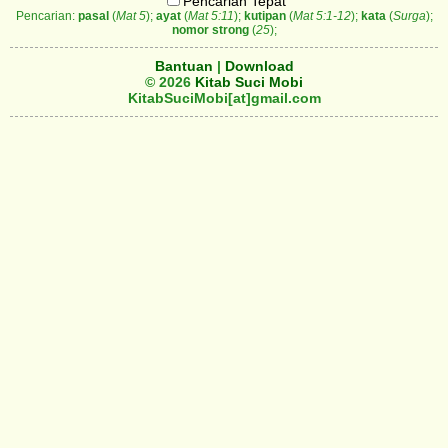
Pencarian Tepat
Pencarian:
pasal
(
Mat 5
);
ayat
(
Mat 5:11
);
kutipan
(
Mat 5:1-12
);
kata
(
Surga
);
nomor strong
(
25
);
Bantuan
|
Download
© 2026
Kitab Suci Mobi
KitabSuciMobi[at]gmail.com