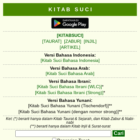
K I T A B S U C I
[KITABSUCI]
[TAURAT]
[ZABUR]
[INJIL]
[ARTIKEL]
Versi Bahasa Indonesia:
[Kitab Suci Bahasa Indonesia]
Versi Bahasa Arab:
[Kitab Suci Bahasa Arab]
Versi Bahasa Ibrani:
[Kitab Suci Bahasa Ibrani (WLC)]
*
[Kitab Suci Bahasa Ibrani (Strong)]
*
Versi Bahasa Yunani:
[Kitab Suci Bahasa Yunani (Tischendorf)]**
[Kitab Suci Bahasa Yunani (dengan nomor strong)]**
Ket: (*) berarti hanya dalam Kitab Taurat & Sejarah, dan Kitab Zabur & Nabi-
nabi
(**) berarti hanya dalam Kitab Injil & Surat-surat