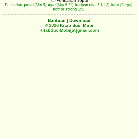
Pencarian Tepat
Pencarian:
pasal
(
Mat 5
);
ayat
(
Mat 5:11
);
kutipan
(
Mat 5:1-12
);
kata
(
Surga
);
nomor strong
(
25
);
Bantuan
|
Download
© 2026
Kitab Suci Mobi
KitabSuciMobi[at]gmail.com