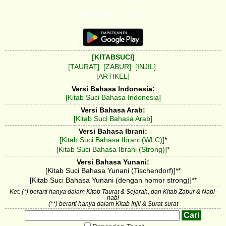
K I T A B S U C I
[KITABSUCI]
[TAURAT]
[ZABUR]
[INJIL]
[ARTIKEL]
Versi Bahasa Indonesia:
[Kitab Suci Bahasa Indonesia]
Versi Bahasa Arab:
[Kitab Suci Bahasa Arab]
Versi Bahasa Ibrani:
[Kitab Suci Bahasa Ibrani (WLC)]
*
[Kitab Suci Bahasa Ibrani (Strong)]
*
Versi Bahasa Yunani:
[Kitab Suci Bahasa Yunani (Tischendorf)]**
[Kitab Suci Bahasa Yunani (dengan nomor strong)]**
Ket: (*) berarti hanya dalam Kitab Taurat & Sejarah, dan Kitab Zabur & Nabi-
nabi
(**) berarti hanya dalam Kitab Injil & Surat-surat