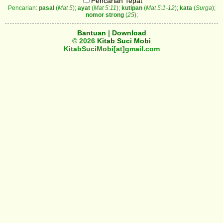
Pencarian Tepat
Pencarian:
pasal
(
Mat 5
);
ayat
(
Mat 5:11
);
kutipan
(
Mat 5:1-12
);
kata
(
Surga
);
nomor strong
(
25
);
Bantuan
|
Download
© 2026
Kitab Suci Mobi
KitabSuciMobi[at]gmail.com