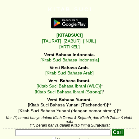
K I T A B S U C I
[KITABSUCI]
[TAURAT]
[ZABUR]
[INJIL]
[ARTIKEL]
Versi Bahasa Indonesia:
[Kitab Suci Bahasa Indonesia]
Versi Bahasa Arab:
[Kitab Suci Bahasa Arab]
Versi Bahasa Ibrani:
[Kitab Suci Bahasa Ibrani (WLC)]
*
[Kitab Suci Bahasa Ibrani (Strong)]
*
Versi Bahasa Yunani:
[Kitab Suci Bahasa Yunani (Tischendorf)]**
[Kitab Suci Bahasa Yunani (dengan nomor strong)]**
Ket: (*) berarti hanya dalam Kitab Taurat & Sejarah, dan Kitab Zabur & Nabi-
nabi
(**) berarti hanya dalam Kitab Injil & Surat-surat