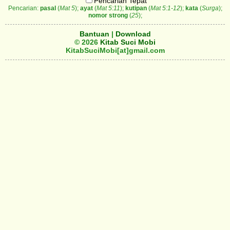
Pencarian Tepat
Pencarian:
pasal
(
Mat 5
);
ayat
(
Mat 5:11
);
kutipan
(
Mat 5:1-12
);
kata
(
Surga
);
nomor strong
(
25
);
Bantuan
|
Download
© 2026
Kitab Suci Mobi
KitabSuciMobi[at]gmail.com