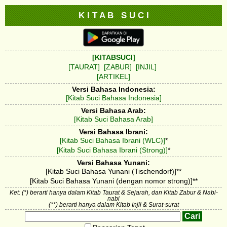
K I T A B S U C I
[KITABSUCI]
[TAURAT]
[ZABUR]
[INJIL]
[ARTIKEL]
Versi Bahasa Indonesia:
[Kitab Suci Bahasa Indonesia]
Versi Bahasa Arab:
[Kitab Suci Bahasa Arab]
Versi Bahasa Ibrani:
[Kitab Suci Bahasa Ibrani (WLC)]
*
[Kitab Suci Bahasa Ibrani (Strong)]
*
Versi Bahasa Yunani:
[Kitab Suci Bahasa Yunani (Tischendorf)]**
[Kitab Suci Bahasa Yunani (dengan nomor strong)]**
Ket: (*) berarti hanya dalam Kitab Taurat & Sejarah, dan Kitab Zabur & Nabi-
nabi
(**) berarti hanya dalam Kitab Injil & Surat-surat