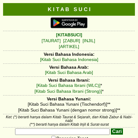
K I T A B S U C I
[KITABSUCI]
[TAURAT]
[ZABUR]
[INJIL]
[ARTIKEL]
Versi Bahasa Indonesia:
[Kitab Suci Bahasa Indonesia]
Versi Bahasa Arab:
[Kitab Suci Bahasa Arab]
Versi Bahasa Ibrani:
[Kitab Suci Bahasa Ibrani (WLC)]
*
[Kitab Suci Bahasa Ibrani (Strong)]
*
Versi Bahasa Yunani:
[Kitab Suci Bahasa Yunani (Tischendorf)]**
[Kitab Suci Bahasa Yunani (dengan nomor strong)]**
Ket: (*) berarti hanya dalam Kitab Taurat & Sejarah, dan Kitab Zabur & Nabi-
nabi
(**) berarti hanya dalam Kitab Injil & Surat-surat