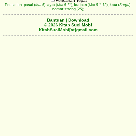
Pencarian Tepat
Pencarian:
pasal
(
Mat 5
);
ayat
(
Mat 5:11
);
kutipan
(
Mat 5:1-12
);
kata
(
Surga
);
nomor strong
(
25
);
Bantuan
|
Download
© 2026
Kitab Suci Mobi
KitabSuciMobi[at]gmail.com