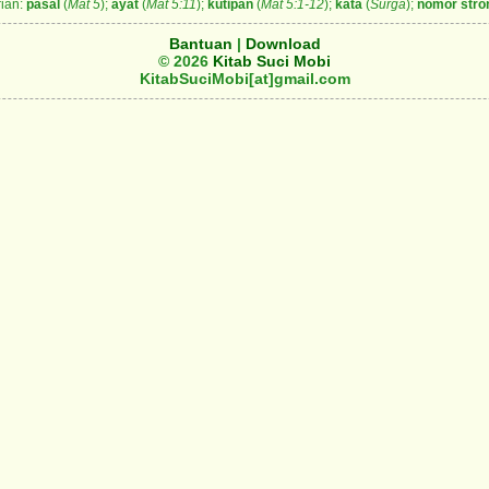
ian:
pasal
(
Mat 5
);
ayat
(
Mat 5:11
);
kutipan
(
Mat 5:1-12
);
kata
(
Surga
);
nomor stro
Bantuan
|
Download
© 2026
Kitab Suci Mobi
KitabSuciMobi[at]gmail.com