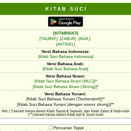
K I T A B S U C I
[KITABSUCI]
[TAURAT]
[ZABUR]
[INJIL]
[ARTIKEL]
Versi Bahasa Indonesia:
[Kitab Suci Bahasa Indonesia]
Versi Bahasa Arab:
[Kitab Suci Bahasa Arab]
Versi Bahasa Ibrani:
[Kitab Suci Bahasa Ibrani (WLC)]
*
[Kitab Suci Bahasa Ibrani (Strong)]
*
Versi Bahasa Yunani:
[Kitab Suci Bahasa Yunani (Tischendorf)]**
[Kitab Suci Bahasa Yunani (dengan nomor strong)]**
Ket: (*) berarti hanya dalam Kitab Taurat & Sejarah, dan Kitab Zabur & Nabi-nabi
(**) berarti hanya dalam Kitab Injil & Surat-surat
Pencarian Tepat