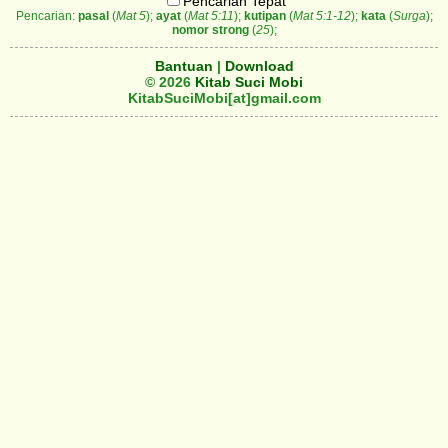
Pencarian Tepat
Pencarian:
pasal
(
Mat 5
);
ayat
(
Mat 5:11
);
kutipan
(
Mat 5:1-12
);
kata
(
Surga
);
nomor strong
(
25
);
Bantuan
|
Download
© 2026
Kitab Suci Mobi
KitabSuciMobi[at]gmail.com