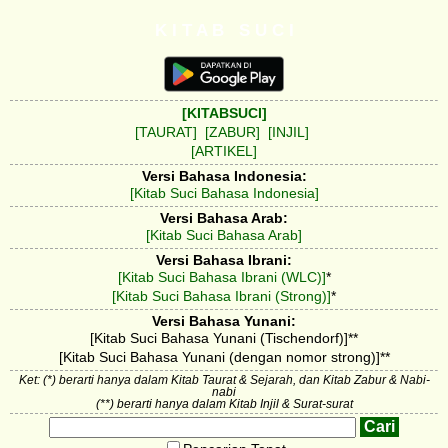
K I T A B S U C I
[KITABSUCI]
[TAURAT]
[ZABUR]
[INJIL]
[ARTIKEL]
Versi Bahasa Indonesia:
[Kitab Suci Bahasa Indonesia]
Versi Bahasa Arab:
[Kitab Suci Bahasa Arab]
Versi Bahasa Ibrani:
[Kitab Suci Bahasa Ibrani (WLC)]
*
[Kitab Suci Bahasa Ibrani (Strong)]
*
Versi Bahasa Yunani:
[Kitab Suci Bahasa Yunani (Tischendorf)]**
[Kitab Suci Bahasa Yunani (dengan nomor strong)]**
Ket: (*) berarti hanya dalam Kitab Taurat & Sejarah, dan Kitab Zabur & Nabi-
nabi
(**) berarti hanya dalam Kitab Injil & Surat-surat