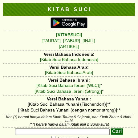
K I T A B S U C I
[KITABSUCI]
[TAURAT]
[ZABUR]
[INJIL]
[ARTIKEL]
Versi Bahasa Indonesia:
[Kitab Suci Bahasa Indonesia]
Versi Bahasa Arab:
[Kitab Suci Bahasa Arab]
Versi Bahasa Ibrani:
[Kitab Suci Bahasa Ibrani (WLC)]
*
[Kitab Suci Bahasa Ibrani (Strong)]
*
Versi Bahasa Yunani:
[Kitab Suci Bahasa Yunani (Tischendorf)]**
[Kitab Suci Bahasa Yunani (dengan nomor strong)]**
Ket: (*) berarti hanya dalam Kitab Taurat & Sejarah, dan Kitab Zabur & Nabi-
nabi
(**) berarti hanya dalam Kitab Injil & Surat-surat