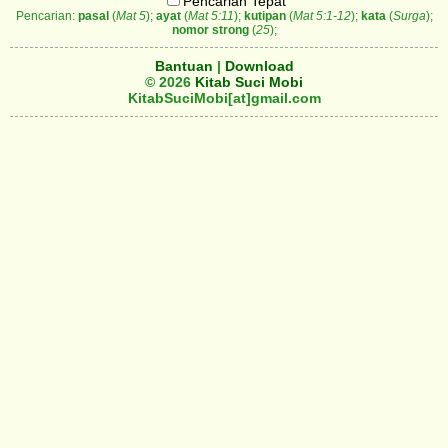
Pencarian Tepat
Pencarian:
pasal
(
Mat 5
);
ayat
(
Mat 5:11
);
kutipan
(
Mat 5:1-12
);
kata
(
Surga
);
nomor strong
(
25
);
Bantuan
|
Download
© 2026
Kitab Suci Mobi
KitabSuciMobi[at]gmail.com