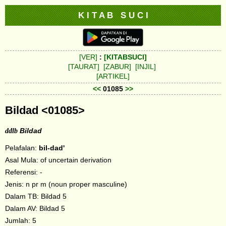
K I T A B S U C I
[VER]
:
[KITABSUCI]
[TAURAT]
[ZABUR]
[INJIL]
[ARTIKEL]
<<
01085
>>
Bildad <01085>
ddlb
Bildad
Pelafalan:
bil-dad'
Asal Mula: of uncertain derivation
Referensi: -
Jenis: n pr m (noun proper masculine)
Dalam TB: Bildad 5
Dalam AV: Bildad 5
Jumlah: 5