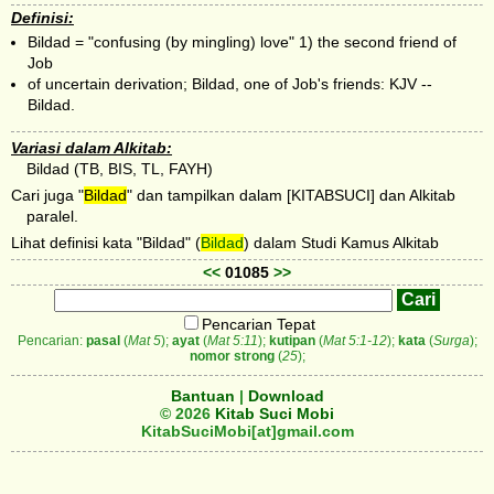
Definisi:
Bildad = "confusing (by mingling) love" 1) the second friend of
Job
of uncertain derivation; Bildad, one of Job's friends: KJV --
Bildad.
Variasi dalam Alkitab:
Bildad (TB, BIS, TL, FAYH)
Cari juga "
Bildad
" dan tampilkan dalam [KITABSUCI] dan Alkitab
paralel.
Lihat definisi kata "Bildad" (
Bildad
) dalam Studi Kamus Alkitab
<<
01085
>>
Pencarian Tepat
Pencarian:
pasal
(
Mat 5
);
ayat
(
Mat 5:11
);
kutipan
(
Mat 5:1-12
);
kata
(
Surga
);
nomor strong
(
25
);
Bantuan
|
Download
© 2026
Kitab Suci Mobi
KitabSuciMobi[at]gmail.com