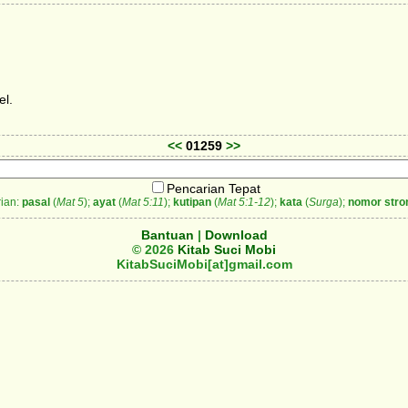
el.
<<
01259
>>
Pencarian Tepat
ian:
pasal
(
Mat 5
);
ayat
(
Mat 5:11
);
kutipan
(
Mat 5:1-12
);
kata
(
Surga
);
nomor stro
Bantuan
|
Download
© 2026
Kitab Suci Mobi
KitabSuciMobi[at]gmail.com