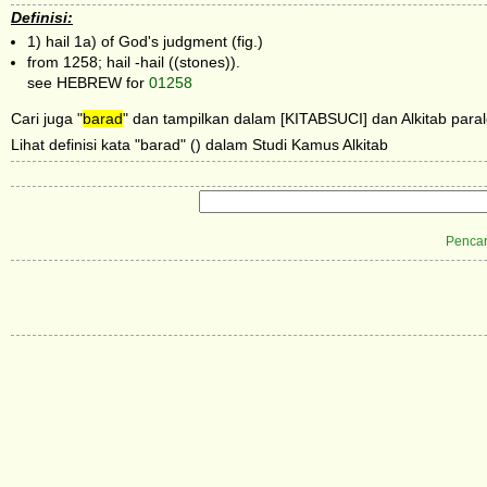
Definisi:
1) hail 1a) of God's judgment (fig.)
from 1258; hail -hail ((stones)).
see HEBREW for
01258
Cari juga "
barad
" dan tampilkan dalam [KITABSUCI] dan Alkitab paral
Lihat definisi kata "barad" () dalam Studi Kamus Alkitab
Pencar