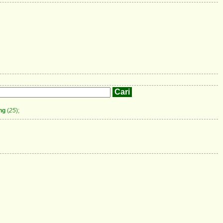
ng
(
25
);