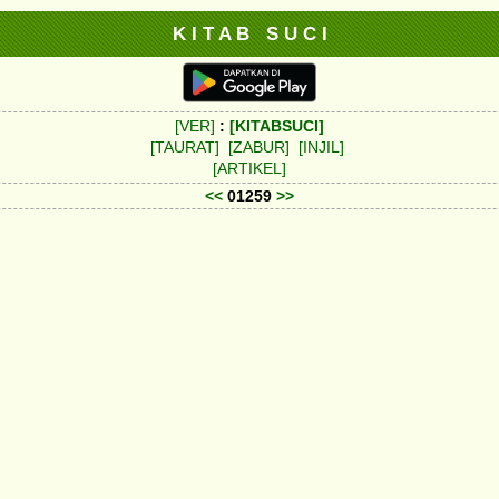
K I T A B S U C I
[VER]
:
[KITABSUCI]
[TAURAT]
[ZABUR]
[INJIL]
[ARTIKEL]
<<
01259
>>