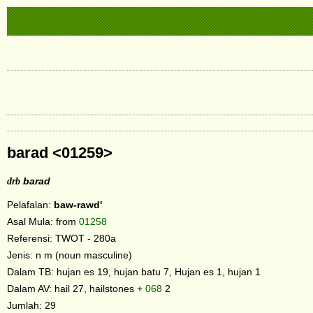
barad <01259>
drb
barad
Pelafalan:
baw-rawd'
Asal Mula: from
01258
Referensi: TWOT - 280a
Jenis: n m (noun masculine)
Dalam TB: hujan es 19, hujan batu 7, Hujan es 1, hujan 1
Dalam AV: hail 27, hailstones +
068
2
Jumlah: 29