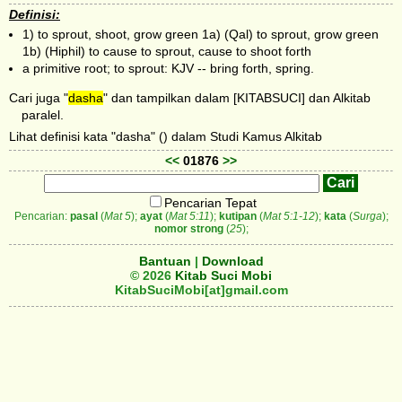
Definisi:
1) to sprout, shoot, grow green 1a) (Qal) to sprout, grow green
1b) (Hiphil) to cause to sprout, cause to shoot forth
a primitive root; to sprout: KJV -- bring forth, spring.
Cari juga "
dasha
" dan tampilkan dalam [KITABSUCI] dan Alkitab
paralel.
Lihat definisi kata "dasha" () dalam Studi Kamus Alkitab
<<
01876
>>
Pencarian Tepat
Pencarian:
pasal
(
Mat 5
);
ayat
(
Mat 5:11
);
kutipan
(
Mat 5:1-12
);
kata
(
Surga
);
nomor strong
(
25
);
Bantuan
|
Download
© 2026
Kitab Suci Mobi
KitabSuciMobi[at]gmail.com