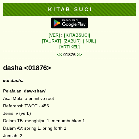
K I T A B S U C I
[VER]
:
[KITABSUCI]
[TAURAT]
[ZABUR]
[INJIL]
[ARTIKEL]
<<
01876
>>
dasha <01876>
avd
dasha
Pelafalan:
daw-shaw'
Asal Mula: a primitive root
Referensi: TWOT - 456
Jenis: v (verb)
Dalam TB: menghijau 1, menumbuhkan 1
Dalam AV: spring 1, bring forth 1
Jumlah: 2