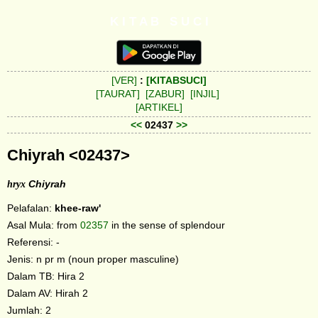
K I T A B S U C I
[VER]
:
[KITABSUCI]
[TAURAT]
[ZABUR]
[INJIL]
[ARTIKEL]
<<
02437
>>
Chiyrah <02437>
hryx
Chiyrah
Pelafalan:
khee-raw'
Asal Mula: from
02357
in the sense of splendour
Referensi: -
Jenis: n pr m (noun proper masculine)
Dalam TB: Hira 2
Dalam AV: Hirah 2
Jumlah: 2