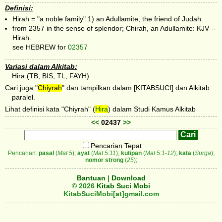
Definisi:
Hirah = "a noble family" 1) an Adullamite, the friend of Judah
from 2357 in the sense of splendor; Chirah, an Adullamite: KJV --
Hirah.
see HEBREW for
02357
Variasi dalam Alkitab:
Hira (TB, BIS, TL, FAYH)
Cari juga "
Chiyrah
" dan tampilkan dalam [KITABSUCI] dan Alkitab
paralel.
Lihat definisi kata "Chiyrah" (
Hira
) dalam Studi Kamus Alkitab
<<
02437
>>
Pencarian Tepat
Pencarian:
pasal
(
Mat 5
);
ayat
(
Mat 5:11
);
kutipan
(
Mat 5:1-12
);
kata
(
Surga
);
nomor strong
(
25
);
Bantuan
|
Download
© 2026
Kitab Suci Mobi
KitabSuciMobi[at]gmail.com