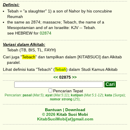
Definisi:
Tebah = "a slaughter" 1) a son of Nahor by his concubine
Reumah
the same as 2874; massacre; Tebach, the name of a
Mesopotamian and of an Israelite: KJV -- Tebah.
see HEBREW for
02874
Variasi dalam Alkitab:
Tebah (TB, BIS, TL, FAYH)
Cari juga "
Tebach
" dan tampilkan dalam [KITABSUCI] dan Alkitab
paralel.
Lihat definisi kata "Tebach" (
Tebah
) dalam Studi Kamus Alkitab
<<
02875
>>
Pencarian Tepat
Pencarian:
pasal
(
Mat 5
);
ayat
(
Mat 5:11
);
kutipan
(
Mat 5:1-12
);
kata
(
Surga
);
nomor strong
(
25
);
Bantuan
|
Download
© 2026
Kitab Suci Mobi
KitabSuciMobi[at]gmail.com