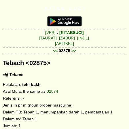
K I T A B S U C I
[VER]
:
[KITABSUCI]
[TAURAT]
[ZABUR]
[INJIL]
[ARTIKEL]
<<
02875
>>
Tebach <02875>
xbj
Tebach
Pelafalan:
teh'-bakh
Asal Mula: the same as
02874
Referensi: -
Jenis: n pr m (noun proper masculine)
Dalam TB: Tebah 1, menumpahkan darah 1, pembantaian 1
Dalam AV: Tebah 1
Jumlah: 1