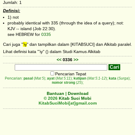
Jumlah: 1
Definisi:
1) not
probably identical with 335 (through the idea of a query); not:
KJV -- island (Job 22:30).
see HEBREW for
0335
Cari juga "
'iy
" dan tampilkan dalam [KITABSUCI] dan Alkitab paralel.
Lihat definisi kata "'iy" () dalam Studi Kamus Alkitab
<<
0336
>>
Pencarian Tepat
Pencarian:
pasal
(
Mat 5
);
ayat
(
Mat 5:11
);
kutipan
(
Mat 5:1-12
);
kata
(
Surga
);
nomor strong
(
25
);
Bantuan
|
Download
© 2026
Kitab Suci Mobi
KitabSuciMobi[at]gmail.com