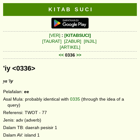
K I T A B S U C I
[VER]
:
[KITABSUCI]
[TAURAT]
[ZABUR]
[INJIL]
[ARTIKEL]
<<
0336
>>
'iy <0336>
ya
'iy
Pelafalan:
ee
Asal Mula: probably identical with
0335
(through the idea of a
query)
Referensi: TWOT - 77
Jenis: adv (adverb)
Dalam TB: daerah pesisir 1
Dalam AV: island 1