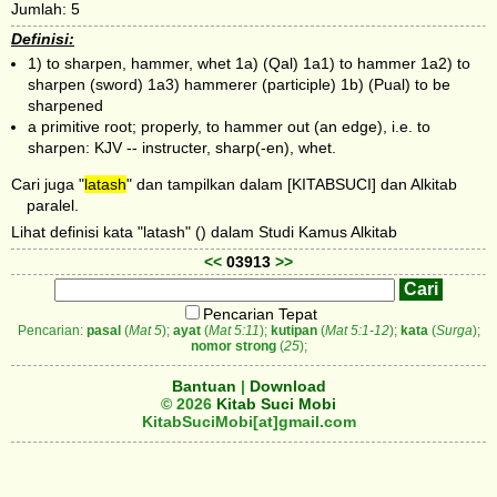
Jumlah: 5
Definisi:
1) to sharpen, hammer, whet 1a) (Qal) 1a1) to hammer 1a2) to
sharpen (sword) 1a3) hammerer (participle) 1b) (Pual) to be
sharpened
a primitive root; properly, to hammer out (an edge), i.e. to
sharpen: KJV -- instructer, sharp(-en), whet.
Cari juga "
latash
" dan tampilkan dalam [KITABSUCI] dan Alkitab
paralel.
Lihat definisi kata "latash" () dalam Studi Kamus Alkitab
<<
03913
>>
Pencarian Tepat
Pencarian:
pasal
(
Mat 5
);
ayat
(
Mat 5:11
);
kutipan
(
Mat 5:1-12
);
kata
(
Surga
);
nomor strong
(
25
);
Bantuan
|
Download
© 2026
Kitab Suci Mobi
KitabSuciMobi[at]gmail.com