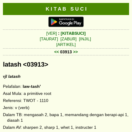
K I T A B S U C I
[VER]
:
[KITABSUCI]
[TAURAT]
[ZABUR]
[INJIL]
[ARTIKEL]
<<
03913
>>
latash <03913>
vjl
latash
Pelafalan:
law-tash'
Asal Mula: a primitive root
Referensi: TWOT - 1110
Jenis: v (verb)
Dalam TB: mengasah 2, bapa 1, memandang dengan berapi-api 1,
diasah 1
Dalam AV: sharpen 2, sharp 1, whet 1, instructer 1