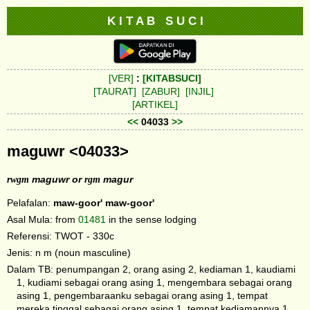
K I T A B S U C I
[VER]
:
[KITABSUCI]
[TAURAT]
[ZABUR]
[INJIL]
[ARTIKEL]
<<
04033
>>
maguwr <04033>
rwgm
maguwr or
rgm
magur
Pelafalan:
maw-goor'
maw-goor'
Asal Mula: from
01481
in the sense lodging
Referensi: TWOT - 330c
Jenis: n m (noun masculine)
Dalam TB: penumpangan 2, orang asing 2, kediaman 1, kaudiami
1, kudiami sebagai orang asing 1, mengembara sebagai orang
asing 1, pengembaraanku sebagai orang asing 1, tempat
mereka tinggal sebagai orang asing 1, tempat kediamannya 1