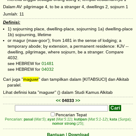
Dalam AV: pilgrimage 4, to be a stranger 4, dwellings 2, sojourn 1
Jumlah: 11
Definisi:
1) sojourning place, dwelling-place, sojourning 1a) dwelling-place
1b) sojourning, lifetime
or magur {maw-goor'}; from 1481 in the sense of lodging; a
temporary abode; by extension, a permanent residence: KJV --
dwelling, pilgrimage, where sojourn, be a stranger. Compare
4032.
see HEBREW for
01481
see HEBREW for
04032
Cari juga "
maguwr
" dan tampilkan dalam [KITABSUCI] dan Alkitab
paralel.
Lihat definisi kata "maguwr" () dalam Studi Kamus Alkitab
<<
04033
>>
Pencarian Tepat
Pencarian:
pasal
(
Mat 5
);
ayat
(
Mat 5:11
);
kutipan
(
Mat 5:1-12
);
kata
(
Surga
);
nomor strong
(
25
);
Bantuan
|
Download