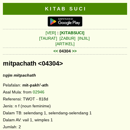
K I T A B S U C I
[VER]
:
[KITABSUCI]
[TAURAT]
[ZABUR]
[INJIL]
[ARTIKEL]
<<
04304
>>
mitpachath <04304>
txpjm
mitpachath
Pelafalan:
mit-pakh'-ath
Asal Mula: from
02946
Referensi: TWOT - 818d
Jenis: n f (noun feminime)
Dalam TB: selendang 1, selendang-selendang 1
Dalam AV: vail 1, wimples 1
Jumlah: 2