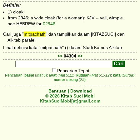
Definisi:
1) cloak
from 2946; a wide cloak (for a woman): KJV -- vail, wimple.
see HEBREW for
02946
Cari juga "
mitpachath
" dan tampilkan dalam [KITABSUCI] dan
Alkitab paralel.
Lihat definisi kata "mitpachath" () dalam Studi Kamus Alkitab
<<
04304
>>
Pencarian Tepat
Pencarian:
pasal
(
Mat 5
);
ayat
(
Mat 5:11
);
kutipan
(
Mat 5:1-12
);
kata
(
Surga
);
nomor strong
(
25
);
Bantuan
|
Download
© 2026
Kitab Suci Mobi
KitabSuciMobi[at]gmail.com