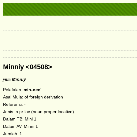
Minniy <04508>
ynm
Minniy
Pelafalan:
min-nee'
Asal Mula: of foreign derivation
Referensi: -
Jenis: n pr loc (noun proper locative)
Dalam TB: Mini 1
Dalam AV: Minni 1
Jumlah: 1