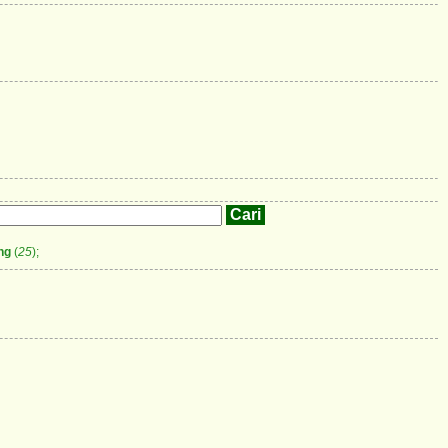
ng
(
25
);