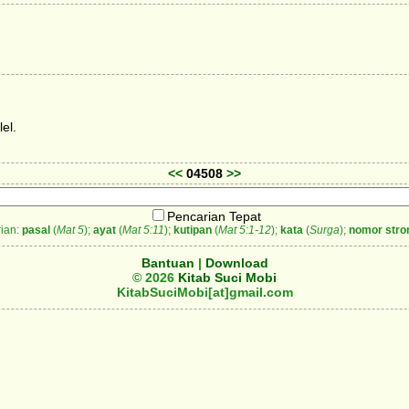
el.
<<
04508
>>
Pencarian Tepat
ian:
pasal
(
Mat 5
);
ayat
(
Mat 5:11
);
kutipan
(
Mat 5:1-12
);
kata
(
Surga
);
nomor stro
Bantuan
|
Download
© 2026
Kitab Suci Mobi
KitabSuciMobi[at]gmail.com