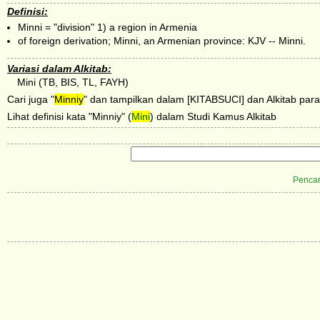
Definisi:
Minni = "division" 1) a region in Armenia
of foreign derivation; Minni, an Armenian province: KJV -- Minni.
Variasi dalam Alkitab:
Mini (TB, BIS, TL, FAYH)
Cari juga "
Minniy
" dan tampilkan dalam [KITABSUCI] dan Alkitab paral
Lihat definisi kata "Minniy" (
Mini
) dalam Studi Kamus Alkitab
Pencar