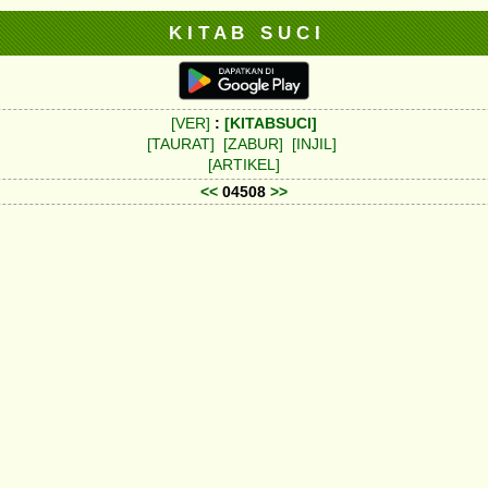
K I T A B S U C I
[VER]
:
[KITABSUCI]
[TAURAT]
[ZABUR]
[INJIL]
[ARTIKEL]
<<
04508
>>