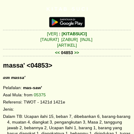
K I T A B S U C I
[VER]
:
[KITABSUCI]
[TAURAT]
[ZABUR]
[INJIL]
[ARTIKEL]
<<
04853
>>
massa' <04853>
asm
massa'
Pelafalan:
mas-saw'
Asal Mula: from
05375
Referensi: TWOT - 1421d 1421e
Jenis:
Dalam TB: Ucapan ilahi 15, beban 7, dibebankan 6, barang-barang
4, muatan 4, diangkat 3, pengangkutan 3, Masa 2, tanggung
jawab 2, bebannya 2, Ucapan Ilahi 1, barang 1, barang yang
harus diangkat 1, diangkatnya 1, bebanmu 1, dirindukan 1, tugas