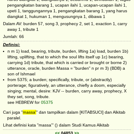
pengangkatan barang 1, ucapan ilahi 1, ucapan-ucapan ilahi 1,
upeti 1, tanggungannya 1, pengangkatan barang 1, yang harus
diangkat 1, hukuman 1, mengusungnya 1, dibawa 1
Dalam AV: burden 57, song 3, prophecy 2, set 1, exaction 1, carry
away 1, tribute 1
Jumlah: 66
Definisi:
n m 1) load, bearing, tribute, burden, lifting 1a) load, burden 1b)
lifting, uplifting, that to which the soul lifts itself up 1c) bearing,
carrying 1d) tribute, that which is carried or brought or borne 2)
utterance, oracle, burden Massa = "burden" n pr m 3) (BDB) a
son of Ishmael
from 5375; a burden; specifically, tribute, or (abstractly)
porterage; figuratively, an utterance, chiefly a doom, especially
singing; mental, desire: KJV -- burden, carry away, prophecy, X
they set, song, tribute.
see HEBREW for
05375
Cari juga "
massa'
" dan tampilkan dalam [KITABSUCI] dan Alkitab
paralel.
Lihat definisi kata "massa'" () dalam Studi Kamus Alkitab
<<
04853
>>