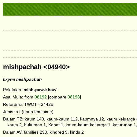
mishpachah <04940>
hxpvm
mishpachah
Pelafalan:
mish-paw-khaw'
Asal Mula: from
08192
[compare
08198
]
Referensi: TWOT - 2442b
Jenis: n f (noun feminime)
Dalam TB: kaum 140, kaum-kaum 112, kaumnya 12, kaum keluarga 8,
kaum 2, hukuman 1, Kehat 1, kaum-kaum keluarga 1, keturunan 1
Dalam AV: families 290, kindred 9, kinds 2