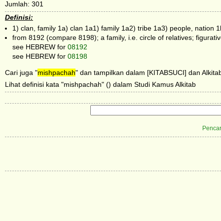
Jumlah: 301
Definisi:
1) clan, family 1a) clan 1a1) family 1a2) tribe 1a3) people, nation 1
from 8192 (compare 8198); a family, i.e. circle of relatives; figurativ
see HEBREW for
08192
see HEBREW for
08198
Cari juga "
mishpachah
" dan tampilkan dalam [KITABSUCI] dan Alkitab
Lihat definisi kata "mishpachah" () dalam Studi Kamus Alkitab
Pencar