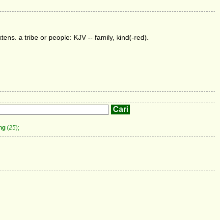
xtens. a tribe or people: KJV -- family, kind(-red).
ng
(
25
);