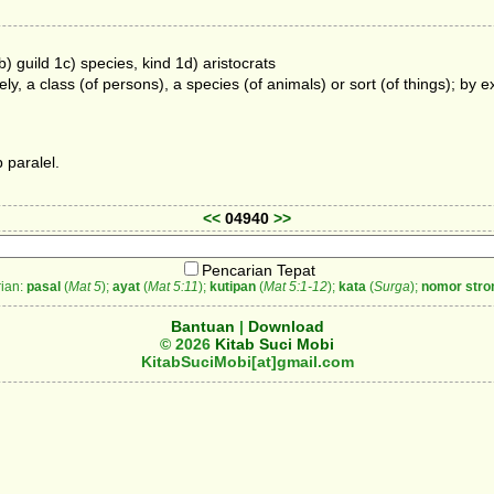
b) guild 1c) species, kind 1d) aristocrats
ely, a class (of persons), a species (of animals) or sort (of things); by e
 paralel.
<<
04940
>>
Pencarian Tepat
ian:
pasal
(
Mat 5
);
ayat
(
Mat 5:11
);
kutipan
(
Mat 5:1-12
);
kata
(
Surga
);
nomor stro
Bantuan
|
Download
© 2026
Kitab Suci Mobi
KitabSuciMobi[at]gmail.com