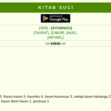
K I T A B S U C I
[VER]
:
[KITABSUCI]
[TAURAT]
[ZABUR]
[INJIL]
[ARTIKEL]
<<
04940
>>
 Kaum-kaum 5, kaumku 4, kaum-kaumnya 3, setiap kaum keluarga 2, s
, kaum demi kaum 1, jenisnya 1