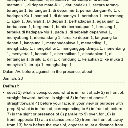
matamu 1, di depan mata-Ku 1, dari padaku 1, secara terang-
terangan 1, tentangan 1, di depanmu 1, pemandangan-Ku 1, di
hadapan-Ku 1, sampai 1, di depannya 1, bertahan 1, terbentang
1, agak 1, Jauhilah 1, Di depan 1, Berhadapan 1, agak jauh 1,
berbatasan 1, bergumul 1, berdiri berhadapan 1, berdiang 1,
terbuka di hadapan-Mu 1, pada 1, di sebelah depannya 1,
menyabung 1, memandang 1, lurus ke depan 1, langsung ke
depan 1, langsung 1, menghadapinya 1, menandingi 1,
menghadap 1, mengetahui 1, menganggap dirinya 1, menentang
1, menyertai 1, kepada 1, diperhatikan 1, dihadapkan 1, di
tentangan 1, di situ 1, diri 1, dirundung 1, kejauhan 1, ke muka 1,
menyisih 1, tertuju 1, menghadapi 1
Dalam AV: before, against, in the presence, about
Jumlah: 23
Definisi:
subst 1) what is conspicuous, what is in front of adv 2) in front of,
straight forward, before, in sight of 3) in front of oneself,
straightforward 4) before your face, in your view or purpose with
prep 5) what is in front of, corresponding to 6) in front of, before
7) in the sight or presence of 8) parallel to 9) over, for 10) in
front, opposite 11) at a distance prep 12) from the front of, away
from 13) from before the eyes of, opposite to, at a distance from