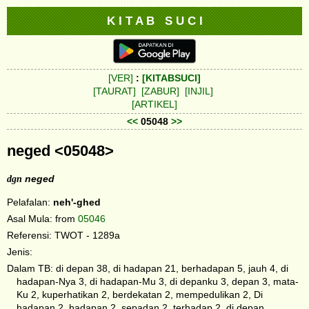
K I T A B S U C I
[VER]
:
[KITABSUCI]
[TAURAT]
[ZABUR]
[INJIL]
[ARTIKEL]
<<
05048
>>
neged <05048>
dgn
neged
Pelafalan:
neh'-ghed
Asal Mula: from
05046
Referensi: TWOT - 1289a
Jenis:
Dalam TB: di depan 38, di hadapan 21, berhadapan 5, jauh 4, di
hadapan-Nya 3, di hadapan-Mu 3, di depanku 3, depan 3, mata-
Ku 2, kuperhatikan 2, berdekatan 2, mempedulikan 2, Di
hadapan 2, hadapan 2, sepadan 2, terhadap 2, di depan