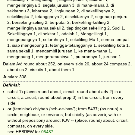
mengelilinginya 3, segala jurusan 3, di mana-mana 3, di
sekitarmu 3, lebarnya 2, lingkungan 2, di sekelilingnya 2,
sekelilingku 2, tetangganya 2, di sekitarnya 2, segenap penjuru
2, berselang-seling 2, berputar 2, berkeliling-keliling 2,
mengelilinginya sama sekali 2, tiap tingkat sekeliling 2, Suci 1,
Sekelilingnya 1, di sekitar 1, adalah 1, Mengelilingi 1,
mengepungnya 1, seluruhnya 1, sekeliling-Mu 1, semua tempat
1, siap mengepung 1, tetangga-tetangganya 1, sekeliling kota 1,
sama sekali 1, mengambil jurusan 1, ke mana-mana 1,
mengepung 1, mengerumuninya 1, putarannya 1, jurusan 1
Dalam AV: round about 252, on every side 26, about 24 compass 2,
about us 2, circuits 1, about them 1
Jumlah: 308
Definisi:
subst 1) places round about, circuit, round about adv 2) in a
circuit, a circuit, round about prep 3) in the circuit, from every
side
or (feminine) cbiybah {seb-ee-baw'}; from 5437; (as noun) a
circle, neighbour, or environs; but chiefly (as adverb, with or
without preposition) around: KJV -- (place, round) about, circuit,
compass, on every side.
see HEBREW for
05437