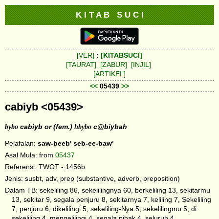
K I T A B S U C I
[VER]
:
[KITABSUCI]
[TAURAT]
[ZABUR]
[INJIL]
[ARTIKEL]
<<
05439
>>
cabiyb <05439>
bybo
cabiyb or (fem.)
hbybo
c@biybah
Pelafalan:
saw-beeb'
seb-ee-baw'
Asal Mula: from
05437
Referensi: TWOT - 1456b
Jenis: susbt, adv, prep (substantive, adverb, preposition)
Dalam TB: sekeliling 86, sekelilingnya 60, berkeliling 13, sekitarmu
13, sekitar 9, segala penjuru 8, sekitarnya 7, keliling 7, Sekeliling
7, penjuru 6, dikelilingi 5, sekeliling-Nya 5, sekelilingmu 5, di
sekeliling 4, mengelilingi 4, segala pihak 4, seluruh 4,