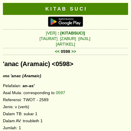
K I T A B S U C I
[VER]
:
[KITABSUCI]
[TAURAT]
[ZABUR]
[INJIL]
[ARTIKEL]
<<
0598
>>
'anac (Aramaic) <0598>
ona
'anac (Aramaic)
Pelafalan:
an-as'
Asal Mula: corresponding to
0597
Referensi: TWOT - 2589
Jenis: v (verb)
Dalam TB: sukar 1
Dalam AV: troubleth 1
Jumlah: 1