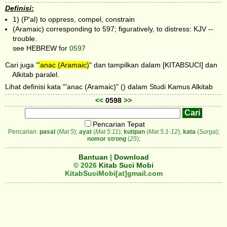
Definisi:
1) (P'al) to oppress, compel, constrain
(Aramaic) corresponding to 597; figuratively, to distress: KJV --
trouble.
see HEBREW for
0597
Cari juga "
'anac (Aramaic)
" dan tampilkan dalam [KITABSUCI] dan
Alkitab paralel.
Lihat definisi kata "'anac (Aramaic)" () dalam Studi Kamus Alkitab
<<
0598
>>
Pencarian Tepat
Pencarian:
pasal
(
Mat 5
);
ayat
(
Mat 5:11
);
kutipan
(
Mat 5:1-12
);
kata
(
Surga
);
nomor strong
(
25
);
Bantuan
|
Download
© 2026
Kitab Suci Mobi
KitabSuciMobi[at]gmail.com