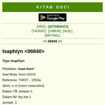
K I T A B S U C I
[VER]
:
[KITABSUCI]
[TAURAT]
[ZABUR]
[INJIL]
[ARTIKEL]
<<
06840
>>
tsaphiyn <06840>
Nypu
tsaphiyn
Pelafalan:
tsaw-feen'
Asal Mula: from
06845
Referensi: TWOT - 1953a
Jenis: n m (noun masculine)
Dalam TB: simpan 1
Dalam AV: thy hid 1
Jumlah: 1