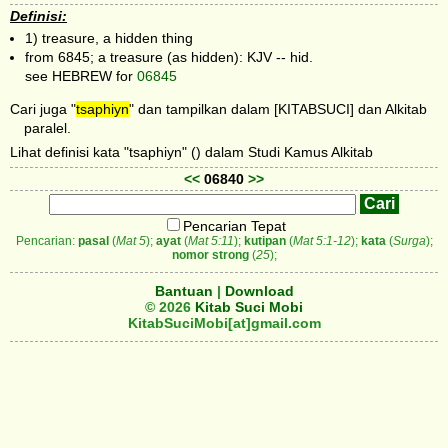
Definisi:
1) treasure, a hidden thing
from 6845; a treasure (as hidden): KJV -- hid.
see HEBREW for
06845
Cari juga "
tsaphiyn
" dan tampilkan dalam [KITABSUCI] dan Alkitab
paralel.
Lihat definisi kata "tsaphiyn" () dalam Studi Kamus Alkitab
<<
06840
>>
Pencarian Tepat
Pencarian:
pasal
(
Mat 5
);
ayat
(
Mat 5:11
);
kutipan
(
Mat 5:1-12
);
kata
(
Surga
);
nomor strong
(
25
);
Bantuan
|
Download
© 2026
Kitab Suci Mobi
KitabSuciMobi[at]gmail.com