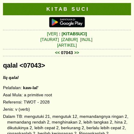
K I T A B S U C I
[VER]
:
[KITABSUCI]
[TAURAT]
[ZABUR]
[INJIL]
[ARTIKEL]
<<
07043
>>
qalal <07043>
llq
qalal
Pelafalan:
kaw-lal'
Asal Mula: a primitive root
Referensi: TWOT - 2028
Jenis: v (verb)
Dalam TB: mengutuki 21, mengutuk 12, memandangnya ringan 2,
memandang rendah 2, menghinakan 2, lebih tangkas 2, hina 2,
dikutukinya 2, lebih cepat 2, berkurang 2, berlalu lebih cepat 2,
ringankanlah 2, berilah keringanan 2, Ringankanlah 2,