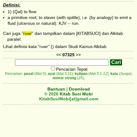
Definisi:
1) (Qal) to flow
a primitive root; to slaver (with spittle), i.e. (by analogy) to emit a
fluid (ulcerous or natural): KJV -- run.
Cari juga "
ruwr
" dan tampilkan dalam [KITABSUCI] dan Alkitab
paralel.
Lihat definisi kata "ruwr" () dalam Studi Kamus Alkitab
<<
07325
>>
Pencarian Tepat
Pencarian:
pasal
(
Mat 5
);
ayat
(
Mat 5:11
);
kutipan
(
Mat 5:1-12
);
kata
(
Surga
);
nomor strong
(
25
);
Bantuan
|
Download
© 2026
Kitab Suci Mobi
KitabSuciMobi[at]gmail.com