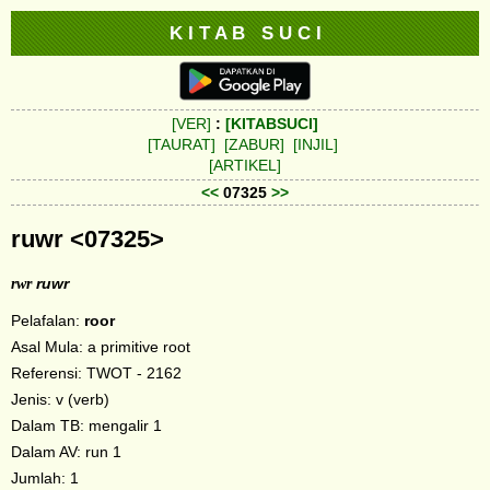
K I T A B S U C I
[VER]
:
[KITABSUCI]
[TAURAT]
[ZABUR]
[INJIL]
[ARTIKEL]
<<
07325
>>
ruwr <07325>
rwr
ruwr
Pelafalan:
roor
Asal Mula: a primitive root
Referensi: TWOT - 2162
Jenis: v (verb)
Dalam TB: mengalir 1
Dalam AV: run 1
Jumlah: 1