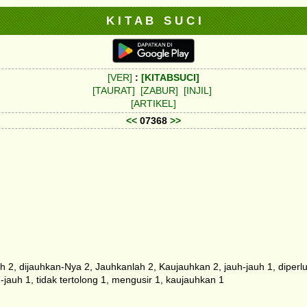
K I T A B S U C I
[VER]
:
[KITABSUCI]
[TAURAT]
[ZABUR]
[INJIL]
[ARTIKEL]
<<
07368
>>
2, dijauhkan-Nya 2, Jauhkanlah 2, Kaujauhkan 2, jauh-jauh 1, diperluas
-jauh 1, tidak tertolong 1, mengusir 1, kaujauhkan 1