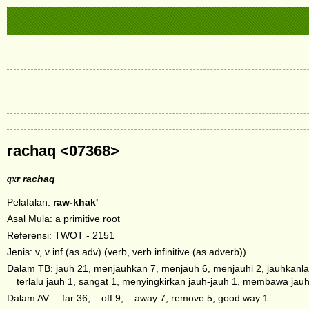
rachaq <07368>
qxr
rachaq
Pelafalan:
raw-khak'
Asal Mula: a primitive root
Referensi: TWOT - 2151
Jenis: v, v inf (as adv) (verb, verb infinitive (as adverb))
Dalam TB: jauh 21, menjauhkan 7, menjauh 6, menjauhi 2, jauhkanlah 
terlalu jauh 1, sangat 1, menyingkirkan jauh-jauh 1, membawa jauh
Dalam AV: ...far 36, ...off 9, ...away 7, remove 5, good way 1