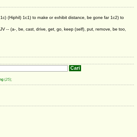
1c) (Hiphil) 1c1) to make or exhibit distance, be gone far 1c2) to
 KJV -- (a-, be, cast, drive, get, go, keep (self), put, remove, be too,
ng
(
25
);