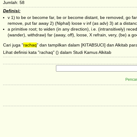
Jumlah: 58
Definisi:
v 1) to be or become far, be or become distant, be removed, go far a
remove, put far away 2) (Niphal) loose v inf (as adv) 3) at a distan
a primitive root; to widen (in any direction), i.e. (intransitively) rece
(wander), withdraw) far (away, off), loose, X refrain, very, (be) a go
Cari juga "
rachaq
" dan tampilkan dalam [KITABSUCI] dan Alkitab para
Lihat definisi kata "rachaq" () dalam Studi Kamus Alkitab
Pencar