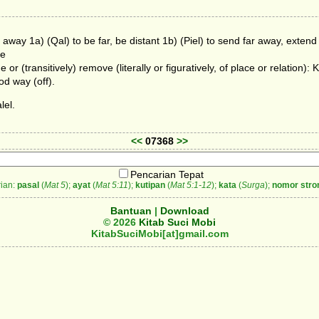
way 1a) (Qal) to be far, be distant 1b) (Piel) to send far away, extend 
ce
de or (transitively) remove (literally or figuratively, of place or relation):
od way (off).
lel.
<<
07368
>>
Pencarian Tepat
ian:
pasal
(
Mat 5
);
ayat
(
Mat 5:11
);
kutipan
(
Mat 5:1-12
);
kata
(
Surga
);
nomor stro
Bantuan
|
Download
© 2026
Kitab Suci Mobi
KitabSuciMobi[at]gmail.com