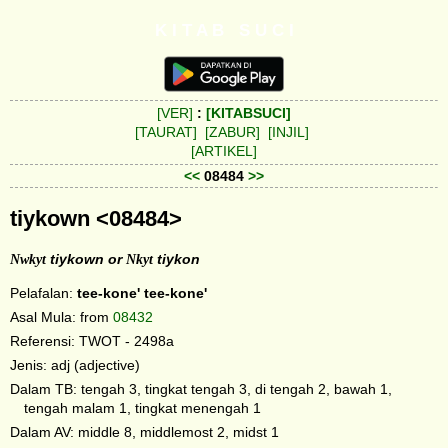
K I T A B S U C I
[VER]
:
[KITABSUCI]
[TAURAT]
[ZABUR]
[INJIL]
[ARTIKEL]
<<
08484
>>
tiykown <08484>
Nwkyt
tiykown or
Nkyt
tiykon
Pelafalan:
tee-kone'
tee-kone'
Asal Mula: from
08432
Referensi: TWOT - 2498a
Jenis: adj (adjective)
Dalam TB: tengah 3, tingkat tengah 3, di tengah 2, bawah 1,
tengah malam 1, tingkat menengah 1
Dalam AV: middle 8, middlemost 2, midst 1