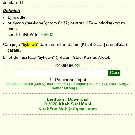
Jumlah: 11
Definisi:
1) middle
or tiykon {tee-kone'}; from 8432; central: KJV -- middle(-most),
midst.
see HEBREW for
08432
Cari juga "
tiykown
" dan tampilkan dalam [KITABSUCI] dan Alkitab
paralel.
Lihat definisi kata "tiykown" () dalam Studi Kamus Alkitab
<<
08484
>>
Pencarian Tepat
Pencarian:
pasal
(
Mat 5
);
ayat
(
Mat 5:11
);
kutipan
(
Mat 5:1-12
);
kata
(
Surga
);
nomor strong
(
25
);
Bantuan
|
Download
© 2026
Kitab Suci Mobi
KitabSuciMobi[at]gmail.com