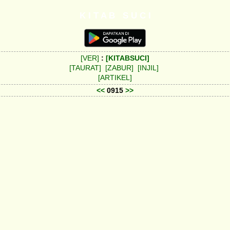
K I T A B S U C I
[VER]
:
[KITABSUCI]
[TAURAT]
[ZABUR]
[INJIL]
[ARTIKEL]
<<
0915
>>