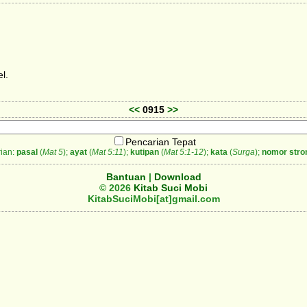
l.
<<
0915
>>
Pencarian Tepat
ian:
pasal
(
Mat 5
);
ayat
(
Mat 5:11
);
kutipan
(
Mat 5:1-12
);
kata
(
Surga
);
nomor stro
Bantuan
|
Download
© 2026
Kitab Suci Mobi
KitabSuciMobi[at]gmail.com