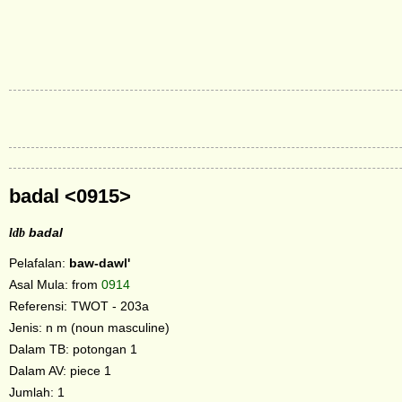
badal <0915>
ldb
badal
Pelafalan:
baw-dawl'
Asal Mula: from
0914
Referensi: TWOT - 203a
Jenis: n m (noun masculine)
Dalam TB: potongan 1
Dalam AV: piece 1
Jumlah: 1