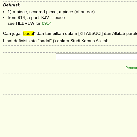
Definisi:
1) a piece, severed piece, a piece (of an ear)
from 914; a part: KJV -- piece.
see HEBREW for
0914
Cari juga "
badal
" dan tampilkan dalam [KITABSUCI] dan Alkitab parale
Lihat definisi kata "badal" () dalam Studi Kamus Alkitab
Pencar