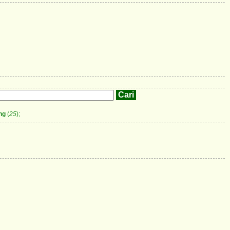
ng
(
25
);