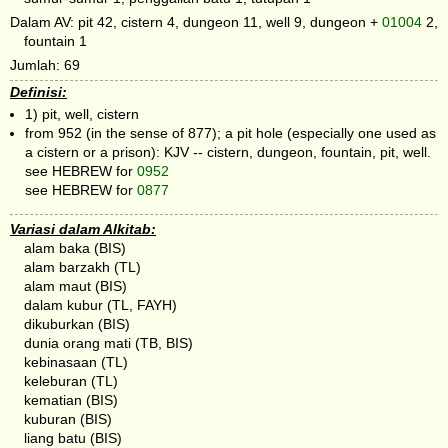
Dalam AV: pit 42, cistern 4, dungeon 11, well 9, dungeon +
01004
2,
fountain 1
Jumlah: 69
Definisi:
1) pit, well, cistern
from 952 (in the sense of 877); a pit hole (especially one used as
a cistern or a prison): KJV -- cistern, dungeon, fountain, pit, well.
see HEBREW for
0952
see HEBREW for
0877
Variasi dalam Alkitab:
alam baka (BIS)
alam barzakh (TL)
alam maut (BIS)
dalam kubur (TL, FAYH)
dikuburkan (BIS)
dunia orang mati (TB, BIS)
kebinasaan (TL)
keleburan (TL)
kematian (BIS)
kuburan (BIS)
liang batu (BIS)