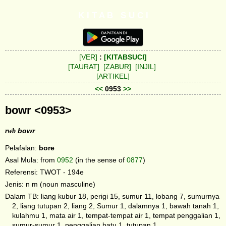
K I T A B S U C I
[VER]
:
[KITABSUCI]
[TAURAT]
[ZABUR]
[INJIL]
[ARTIKEL]
<<
0953
>>
bowr <0953>
rwb
bowr
Pelafalan:
bore
Asal Mula: from
0952
(in the sense of
0877
)
Referensi: TWOT - 194e
Jenis: n m (noun masculine)
Dalam TB: liang kubur 18, perigi 15, sumur 11, lobang 7, sumurnya
2, liang tutupan 2, liang 2, Sumur 1, dalamnya 1, bawah tanah 1,
kulahmu 1, mata air 1, tempat-tempat air 1, tempat penggalian 1,
sumur-sumur 1, penggalian batu 1, tutupan 1