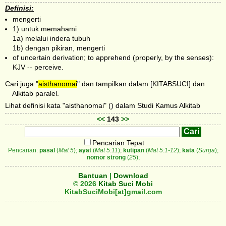
Definisi:
mengerti
1) untuk memahami
1a) melalui indera tubuh
1b) dengan pikiran, mengerti
of uncertain derivation; to apprehend (properly, by the senses):
KJV -- perceive.
Cari juga "
aisthanomai
" dan tampilkan dalam [KITABSUCI] dan
Alkitab paralel.
Lihat definisi kata "aisthanomai" () dalam Studi Kamus Alkitab
<<
143
>>
Pencarian Tepat
Pencarian:
pasal
(
Mat 5
);
ayat
(
Mat 5:11
);
kutipan
(
Mat 5:1-12
);
kata
(
Surga
);
nomor strong
(
25
);
Bantuan
|
Download
© 2026
Kitab Suci Mobi
KitabSuciMobi[at]gmail.com