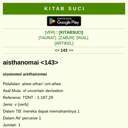
K I T A B S U C I
[VER]
:
[KITABSUCI]
[TAURAT]
[ZABUR]
[INJIL]
[ARTIKEL]
<<
143
>>
aisthanomai <143>
aisyanomai
aisthanomai
Pelafalan:
ahee-sthan'-om-ahee
Asal Mula: of uncertain derivation
Referensi: TDNT - 1:187,29
Jenis: v (verb)
Dalam TB: mereka dapat memahaminya 1
Dalam AV: perceive 1
Jumlah: 1