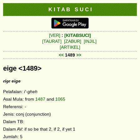
K I T A B S U C I
[VER]
:
[KITABSUCI]
[TAURAT]
[ZABUR]
[INJIL]
[ARTIKEL]
<<
1489
>>
eige <1489>
eige
eige
Pelafalan:
i'-gheh
Asal Mula: from
1487
and
1065
Referensi: -
Jenis: conj (conjunction)
Dalam TB:
Dalam AV: if so be that 2, if 2, if yet 1
Jumlah: 5