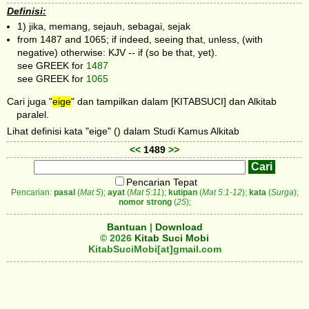
Definisi:
1) jika, memang, sejauh, sebagai, sejak
from 1487 and 1065; if indeed, seeing that, unless, (with
negative) otherwise: KJV -- if (so be that, yet).
see GREEK for
1487
see GREEK for
1065
Cari juga "
eige
" dan tampilkan dalam [KITABSUCI] dan Alkitab
paralel.
Lihat definisi kata "eige" () dalam Studi Kamus Alkitab
<<
1489
>>
Pencarian Tepat
Pencarian:
pasal
(
Mat 5
);
ayat
(
Mat 5:11
);
kutipan
(
Mat 5:1-12
);
kata
(
Surga
);
nomor strong
(
25
);
Bantuan
|
Download
© 2026
Kitab Suci Mobi
KitabSuciMobi[at]gmail.com