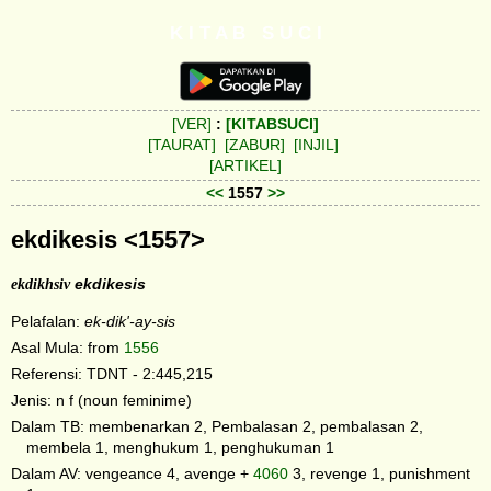
K I T A B S U C I
[VER]
:
[KITABSUCI]
[TAURAT]
[ZABUR]
[INJIL]
[ARTIKEL]
<<
1557
>>
ekdikesis <1557>
ekdikhsiv
ekdikesis
Pelafalan:
ek-dik'-ay-sis
Asal Mula: from
1556
Referensi: TDNT - 2:445,215
Jenis: n f (noun feminime)
Dalam TB: membenarkan 2, Pembalasan 2, pembalasan 2,
membela 1, menghukum 1, penghukuman 1
Dalam AV: vengeance 4, avenge +
4060
3, revenge 1, punishment