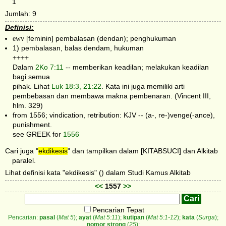
1
Jumlah: 9
Definisi:
ewv
[feminin] pembalasan (dendan); penghukuman
1) pembalasan, balas dendam, hukuman
++++
Dalam
2Ko 7:11
-- memberikan keadilan; melakukan keadilan
bagi semua
pihak. Lihat
Luk 18:3, 21:22
. Kata ini juga memiliki arti
pembebasan dan membawa makna pembenaran. (Vincent III,
hlm. 329)
from 1556; vindication, retribution: KJV -- (a-, re-)venge(-ance),
punishment.
see GREEK for
1556
Cari juga "
ekdikesis
" dan tampilkan dalam [KITABSUCI] dan Alkitab
paralel.
Lihat definisi kata "ekdikesis" () dalam Studi Kamus Alkitab
<<
1557
>>
Pencarian Tepat
Pencarian:
pasal
(
Mat 5
);
ayat
(
Mat 5:11
);
kutipan
(
Mat 5:1-12
);
kata
(
Surga
);
nomor strong
(
25
);