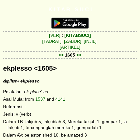
K I T A B S U C I
[VER]
:
[KITABSUCI]
[TAURAT]
[ZABUR]
[INJIL]
[ARTIKEL]
<<
1605
>>
ekplesso <1605>
ekplhssw
ekplesso
Pelafalan:
ek-place'-so
Asal Mula: from
1537
and
4141
Referensi: -
Jenis: v (verb)
Dalam TB: takjub 5, takjublah 3, Mereka takjub 1, gempar 1, ia
takjub 1, tercenganglah mereka 1, gemparlah 1
Dalam AV: be astonished 10, be amazed 3