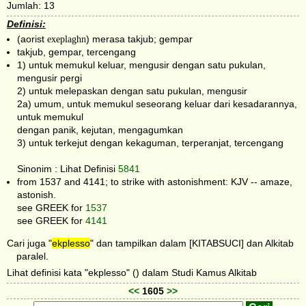
Jumlah: 13
Definisi:
(aorist
exeplaghn
) merasa takjub; gempar
takjub, gempar, tercengang
1) untuk memukul keluar, mengusir dengan satu pukulan,
mengusir pergi
2) untuk melepaskan dengan satu pukulan, mengusir
2a) umum, untuk memukul seseorang keluar dari kesadarannya,
untuk memukul
dengan panik, kejutan, mengagumkan
3) untuk terkejut dengan kekaguman, terperanjat, tercengang
Sinonim : Lihat Definisi
5841
from 1537 and 4141; to strike with astonishment: KJV -- amaze,
astonish.
see GREEK for
1537
see GREEK for
4141
Cari juga "
ekplesso
" dan tampilkan dalam [KITABSUCI] dan Alkitab
paralel.
Lihat definisi kata "ekplesso" () dalam Studi Kamus Alkitab
<<
1605
>>