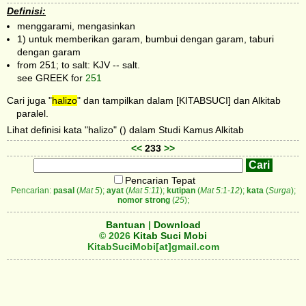
Definisi:
menggarami, mengasinkan
1) untuk memberikan garam, bumbui dengan garam, taburi
dengan garam
from 251; to salt: KJV -- salt.
see GREEK for
251
Cari juga "
halizo
" dan tampilkan dalam [KITABSUCI] dan Alkitab
paralel.
Lihat definisi kata "halizo" () dalam Studi Kamus Alkitab
<<
233
>>
Pencarian Tepat
Pencarian:
pasal
(
Mat 5
);
ayat
(
Mat 5:11
);
kutipan
(
Mat 5:1-12
);
kata
(
Surga
);
nomor strong
(
25
);
Bantuan
|
Download
© 2026
Kitab Suci Mobi
KitabSuciMobi[at]gmail.com