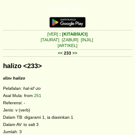
K I T A B S U C I
[VER]
:
[KITABSUCI]
[TAURAT]
[ZABUR]
[INJIL]
[ARTIKEL]
<<
233
>>
halizo <233>
alizw
halizo
Pelafalan:
hal-id'-zo
Asal Mula: from
251
Referensi: -
Jenis: v (verb)
Dalam TB: digarami 1, ia diasinkan 1
Dalam AV: to salt 3
Jumlah: 3