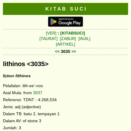
K I T A B S U C I
[VER]
:
[KITABSUCI]
[TAURAT]
[ZABUR]
[INJIL]
[ARTIKEL]
<<
3035
>>
lithinos <3035>
liyinov
lithinos
Pelafalan:
lith-ee'-nos
Asal Mula: from
3037
Referensi: TDNT - 4:268,534
Jenis: adj (adjective)
Dalam TB: batu 2, tempayan 1
Dalam AV: of stone 3
Jumlah: 3