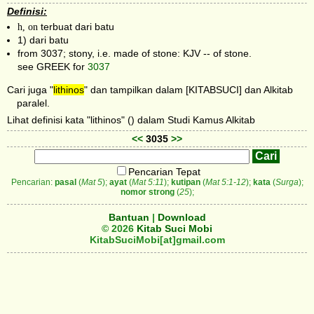
Definisi:
h, on
terbuat dari batu
1) dari batu
from 3037; stony, i.e. made of stone: KJV -- of stone.
see GREEK for
3037
Cari juga "
lithinos
" dan tampilkan dalam [KITABSUCI] dan Alkitab
paralel.
Lihat definisi kata "lithinos" () dalam Studi Kamus Alkitab
<<
3035
>>
Pencarian Tepat
Pencarian:
pasal
(
Mat 5
);
ayat
(
Mat 5:11
);
kutipan
(
Mat 5:1-12
);
kata
(
Surga
);
nomor strong
(
25
);
Bantuan
|
Download
© 2026
Kitab Suci Mobi
KitabSuciMobi[at]gmail.com