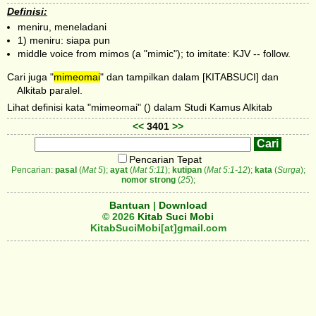
Definisi:
meniru, meneladani
1) meniru: siapa pun
middle voice from mimos (a "mimic"); to imitate: KJV -- follow.
Cari juga "
mimeomai
" dan tampilkan dalam [KITABSUCI] dan
Alkitab paralel.
Lihat definisi kata "mimeomai" () dalam Studi Kamus Alkitab
<<
3401
>>
Pencarian Tepat
Pencarian:
pasal
(
Mat 5
);
ayat
(
Mat 5:11
);
kutipan
(
Mat 5:1-12
);
kata
(
Surga
);
nomor strong
(
25
);
Bantuan
|
Download
© 2026
Kitab Suci Mobi
KitabSuciMobi[at]gmail.com