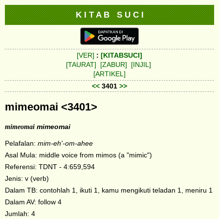
K I T A B S U C I
[VER]
:
[KITABSUCI]
[TAURAT]
[ZABUR]
[INJIL]
[ARTIKEL]
<<
3401
>>
mimeomai <3401>
mimeomai
mimeomai
Pelafalan:
mim-eh'-om-ahee
Asal Mula: middle voice from mimos (a "mimic")
Referensi: TDNT - 4:659,594
Jenis: v (verb)
Dalam TB: contohlah 1, ikuti 1, kamu mengikuti teladan 1, meniru 1
Dalam AV: follow 4
Jumlah: 4