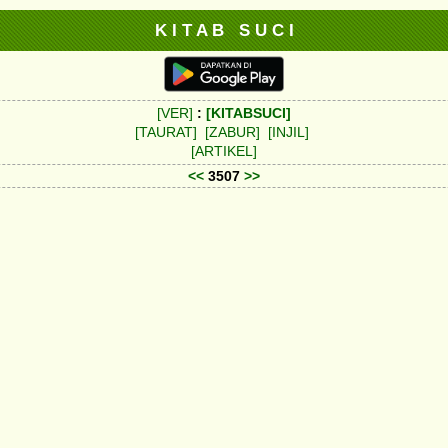
K I T A B S U C I
[VER]
:
[KITABSUCI]
[TAURAT]
[ZABUR]
[INJIL]
[ARTIKEL]
<<
3507
>>