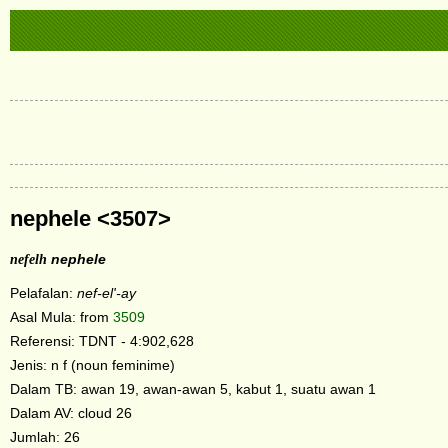
nephele <3507>
nefelh
nephele
Pelafalan:
nef-el'-ay
Asal Mula: from
3509
Referensi: TDNT - 4:902,628
Jenis: n f (noun feminime)
Dalam TB: awan 19, awan-awan 5, kabut 1, suatu awan 1
Dalam AV: cloud 26
Jumlah: 26