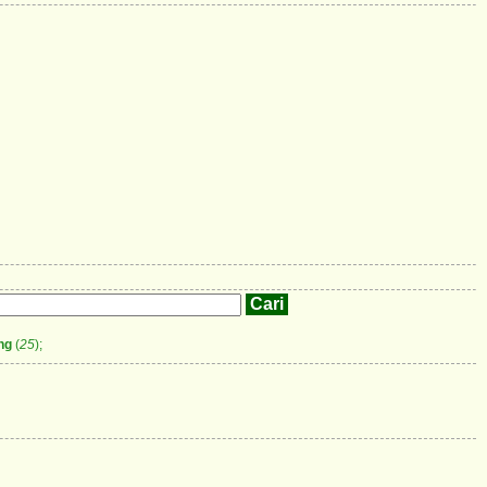
ng
(
25
);