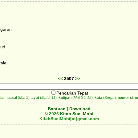
 gurun
oud.
alel.
<<
3507
>>
Pencarian Tepat
ian:
pasal
(
Mat 5
);
ayat
(
Mat 5:11
);
kutipan
(
Mat 5:1-12
);
kata
(
Surga
);
nomor stro
Bantuan
|
Download
© 2026
Kitab Suci Mobi
KitabSuciMobi[at]gmail.com