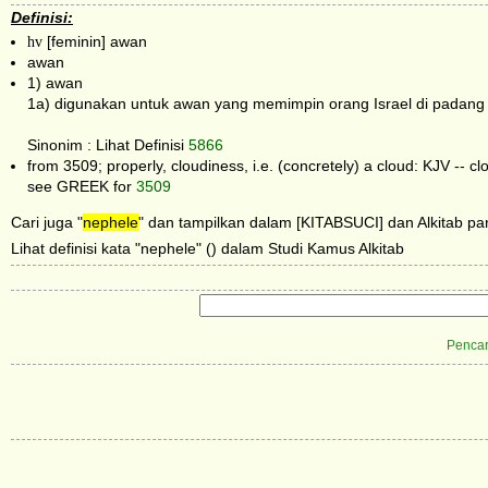
Definisi:
hv
[feminin] awan
awan
1) awan
1a) digunakan untuk awan yang memimpin orang Israel di padang
Sinonim : Lihat Definisi
5866
from 3509; properly, cloudiness, i.e. (concretely) a cloud: KJV -- cl
see GREEK for
3509
Cari juga "
nephele
" dan tampilkan dalam [KITABSUCI] dan Alkitab par
Lihat definisi kata "nephele" () dalam Studi Kamus Alkitab
Pencar