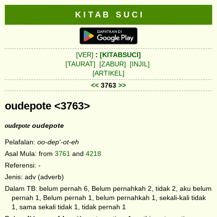
K I T A B S U C I
[VER]
:
[KITABSUCI]
[TAURAT]
[ZABUR]
[INJIL]
[ARTIKEL]
<<
3763
>>
oudepote <3763>
oudepote
oudepote
Pelafalan:
oo-dep'-ot-eh
Asal Mula: from
3761
and
4218
Referensi: -
Jenis: adv (adverb)
Dalam TB: belum pernah 6, Belum pernahkah 2, tidak 2, aku belum
pernah 1, Belum pernah 1, belum pernahkah 1, sekali-kali tidak
1, sama sekali tidak 1, tidak pernah 1