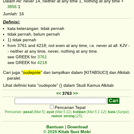
Dalam AV: never 14, neither at any time 1, nothing at any time +
3856
1
Jumlah: 16
Definisi:
kata keterangan: tidak pernah
tidak pernah, belum pernah
1) tidak pernah
from 3761 and 4218; not even at any time, i.e. never at all: KJV -
- neither at any time, never, nothing at any time.
see GREEK for
3761
see GREEK for
4218
Cari juga "
oudepote
" dan tampilkan dalam [KITABSUCI] dan Alkitab
paralel.
Lihat definisi kata "oudepote" () dalam Studi Kamus Alkitab
<<
3763
>>
Pencarian Tepat
Pencarian:
pasal
(
Mat 5
);
ayat
(
Mat 5:11
);
kutipan
(
Mat 5:1-12
);
kata
(
Surga
);
nomor strong
(
25
);
Bantuan
|
Download
© 2026
Kitab Suci Mobi