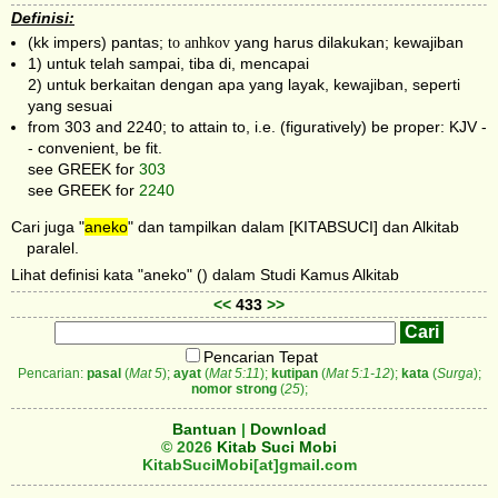
Definisi:
(kk impers) pantas;
to anhkov
yang harus dilakukan; kewajiban
1) untuk telah sampai, tiba di, mencapai
2) untuk berkaitan dengan apa yang layak, kewajiban, seperti
yang sesuai
from 303 and 2240; to attain to, i.e. (figuratively) be proper: KJV -
- convenient, be fit.
see GREEK for
303
see GREEK for
2240
Cari juga "
aneko
" dan tampilkan dalam [KITABSUCI] dan Alkitab
paralel.
Lihat definisi kata "aneko" () dalam Studi Kamus Alkitab
<<
433
>>
Pencarian Tepat
Pencarian:
pasal
(
Mat 5
);
ayat
(
Mat 5:11
);
kutipan
(
Mat 5:1-12
);
kata
(
Surga
);
nomor strong
(
25
);
Bantuan
|
Download
© 2026
Kitab Suci Mobi
KitabSuciMobi[at]gmail.com