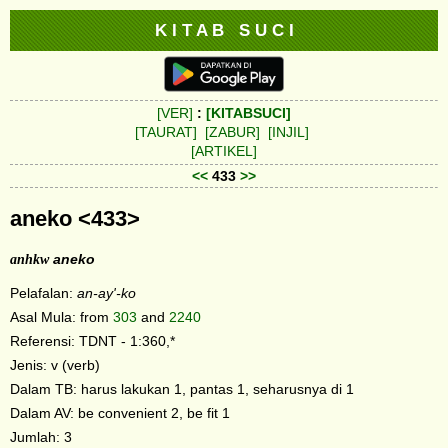
K I T A B S U C I
[VER]
:
[KITABSUCI]
[TAURAT]
[ZABUR]
[INJIL]
[ARTIKEL]
<<
433
>>
aneko <433>
anhkw
aneko
Pelafalan:
an-ay'-ko
Asal Mula: from
303
and
2240
Referensi: TDNT - 1:360,*
Jenis: v (verb)
Dalam TB: harus lakukan 1, pantas 1, seharusnya di 1
Dalam AV: be convenient 2, be fit 1
Jumlah: 3